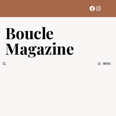
Aller
Facebook
Instag
au
contenu
Boucle
Magazine
MENU