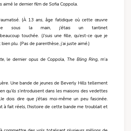
pas aimé le dernier film de Sofia Coppola.
raumatisé. (À 13 ans, âge fatidique où cette œuvre
bée sous la main, j’étais un tantinet
beaucoup touchée. (J’suis une fille, qu’est-ce que je
 bien plu. (Pas de parenthèse, j’ai juste aimé.)
te
, le dernier opus de Coppola,
The Bling Ring,
m’a
guère. Une bande de jeunes de Beverly Hills tellement
en qu’ils s’introduisent dans les maisons des vedettes
e dois dire que j’étais moi-même un peu fascinée.
à fait réels, l’histoire de cette bande me troublait et
 commettre des vols totalisant plusieurs millions de