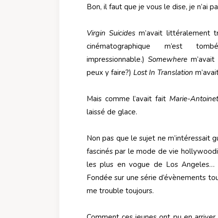
Bon, il faut que je vous le dise, je n’ai 
Virgin Suicides
m’avait littéralement t
cinématographique m’est tom
impressionnable.)
Somewhere
m’avait 
peux y faire?)
Lost In Translation
m’avait
Mais comme l’avait fait
Marie-Antoinet
laissé de glace.
Non pas que le sujet ne m’intéressait 
fascinés par le mode de vie hollywoodi
les plus en vogue de Los Angeles… J
Fondée sur une série d’évènements tout 
me trouble toujours.
Comment ces jeunes ont pu en arriver à