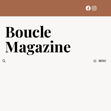
Aller
Facebook
Instag
au
contenu
Boucle
Magazine
MENU