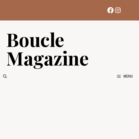
Aller
Facebook
Instag
au
contenu
Boucle
Magazine
MENU