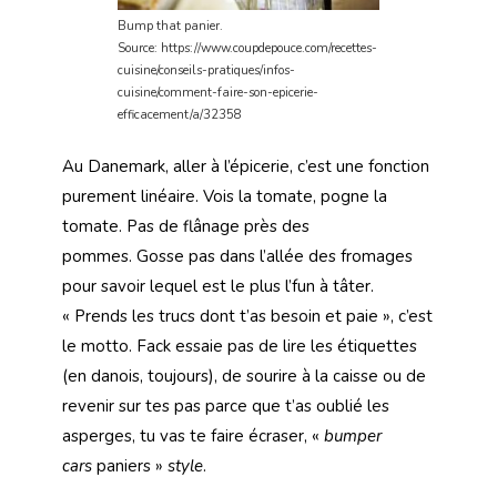
Bump that panier.
Source: https://www.coupdepouce.com/recettes-
cuisine/conseils-pratiques/infos-
cuisine/comment-faire-son-epicerie-
efficacement/a/32358
Au Danemark, aller à l’épicerie, c’est une fonction
purement linéaire. Vois la tomate, pogne la
tomate. Pas de flânage près des
pommes. Gosse pas dans l’allée des fromages
pour savoir lequel est le plus l’fun à tâter.
« Prends les trucs dont t’as besoin et paie », c’est
le motto. Fack essaie pas de lire les étiquettes
(en danois, toujours), de sourire à la caisse ou de
revenir sur tes pas parce que t’as oublié les
asperges, tu vas te faire écraser, «
bumper
cars
paniers »
style
.