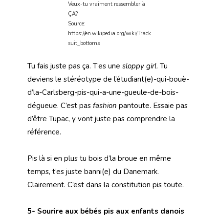
Veux-tu vraiment ressembler à
ÇA?
Source:
https://en.wikipedia.org/wiki/Track
suit_bottoms
Tu fais juste pas ça. T’es une
sloppy girl
. Tu
deviens le stéréotype de l’étudiant(e)-qui-bouè-
d’la-Carlsberg-pis-qui-a-une-gueule-de-bois-
dégueue. C’est pas
fashion
pantoute. Essaie pas
d’être Tupac, y vont juste pas comprendre la
référence.
Pis là si en plus tu bois d’la broue en même
temps, t’es juste banni(e) du Danemark.
Clairement. C’est dans la constitution pis toute.
5- Sourire aux bébés pis aux enfants danois