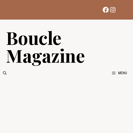
Aller
Facebook
Instag
au
contenu
Boucle
Magazine
MENU